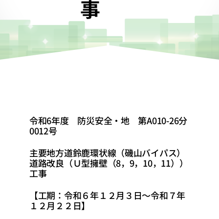
事
令和6年度 防災安全・地 第A010-26分
0012号
主要地方道鈴鹿環状線（磯山バイパス）
道路改良（Ｕ型擁壁（8，9，10，11））
工事
【工期：令和６年１２月３日～令和７年
１２月２２日】