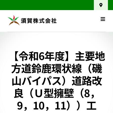
Skip
Toggle
to
Navigat
アクセス
content
Toggl
Navig
News
ホーム
業務紹介
【令和6年度】主要地
工事実績
方道鈴鹿環状線（磯
山バイパス）道路改
採用案内
良（Ｕ型擁壁（8，
会社案内
9，10，11））工
お問い合わせ